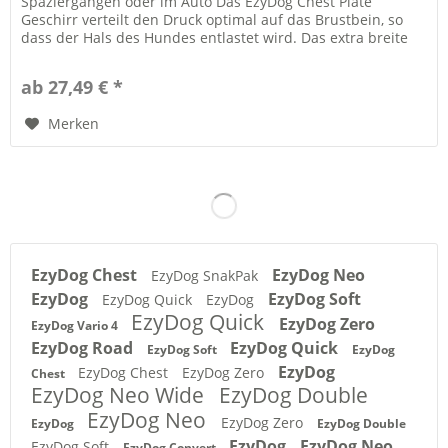
Spaziergängen oder im Auto Das EzyDog Chest Plate
Geschirr verteilt den Druck optimal auf das Brustbein, so
dass der Hals des Hundes entlastet wird. Das extra breite
EVA Brustpolster...
ab 27,49 € *
Merken
EzyDog Chest
EzyDog Neo
EzyDog SnakPak
EzyDog
EzyDog Soft
EzyDog Quick
EzyDog
EzyDog Quick
EzyDog Zero
EzyDog Vario 4
EzyDog Road
EzyDog Quick
EzyDog Soft
EzyDog
EzyDog
EzyDog Chest
EzyDog Zero
Chest
EzyDog Neo Wide
EzyDog Double
EzyDog Neo
EzyDog Zero
EzyDog
EzyDog Double
EzyDog
EzyDog Neo
EzyDog Soft
EzyDog Convert