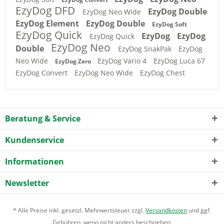
EzyDog DFD
EzyDog Double
EzyDog Neo Wide
EzyDog Element
EzyDog Double
EzyDog Soft
EzyDog Quick
EzyDog
EzyDog
EzyDog Quick
EzyDog Neo
Double
EzyDog SnakPak
EzyDog
Neo Wide
EzyDog Vario 4
EzyDog Luca 67
EzyDog Zero
EzyDog Convert
EzyDog Neo Wide
EzyDog Chest
Beratung & Service
Kundenservice
Informationen
Newsletter
* Alle Preise inkl. gesetzl. Mehrwertsteuer zzgl.
Versandkosten
und ggf.
Gebühren, wenn nicht anders beschrieben.