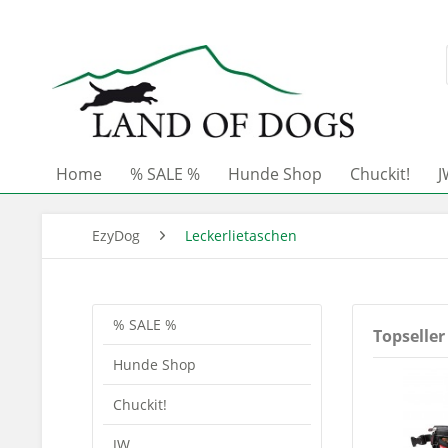
Home
% SALE %
Hunde Shop
Chuckit!
J
EzyDog
Leckerlietaschen
% SALE %
Topseller
Hunde Shop
Chuckit!
JW