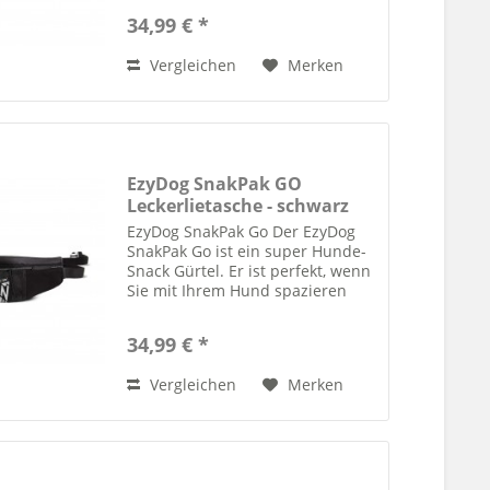
kleinen Menge von Leckereien
34,99 € *
genötigen, um Ihren Hund zu
belohnen Highlights:...
Vergleichen
Merken
EzyDog SnakPak GO
Leckerlietasche - schwarz
EzyDog SnakPak Go Der EzyDog
SnakPak Go ist ein super Hunde-
Snack Gürtel. Er ist perfekt, wenn
Sie mit Ihrem Hund spazieren
gehen oder mit Ihrem Liebling
trainieren und ihn mit einem
34,99 € *
Leckerchen belohnen möchten.
Highlights:...
Vergleichen
Merken