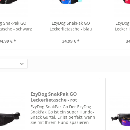
g SnakPak GO
EzyDog SnakPak GO
EzyDog
etasche - schwarz
Leckerlietasche - blau
Leckerli
34,99 € *
34,99 € *
34
EzyDog SnakPak GO
Leckerlietasche - rot
EzyDog SnakPak Go Der EzyDog
SnakPak Go ist ein super Hunde-
Snack Gürtel. Er ist perfekt, wenn
Sie mit Ihrem Hund spazieren
gehen oder mit Ihrem Liebling