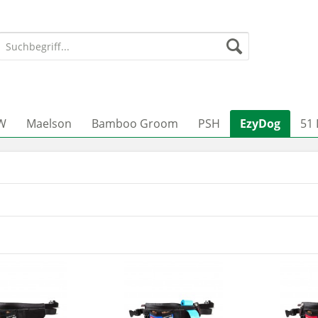
W
Maelson
Bamboo Groom
PSH
EzyDog
51