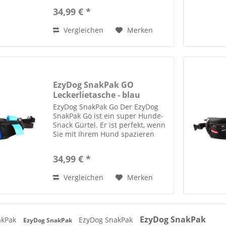
trainieren und ihn mit einem
34,99 € *
Leckerchen belohnen möchten.
Highlights:...
Vergleichen
Merken
EzyDog SnakPak GO
Leckerlietasche - blau
EzyDog SnakPak Go Der EzyDog
SnakPak Go ist ein super Hunde-
Snack Gürtel. Er ist perfekt, wenn
Sie mit Ihrem Hund spazieren
gehen oder mit Ihrem Liebling
trainieren und ihn mit einem
34,99 € *
Leckerchen belohnen möchten.
Highlights:...
Vergleichen
Merken
EzyDog SnakPak
akPak
EzyDog SnakPak
EzyDog SnakPak