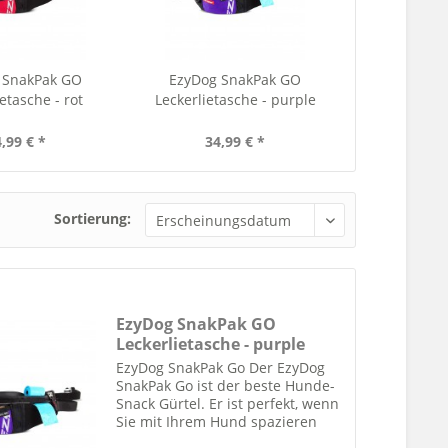
 SnakPak GO
EzyDog SnakPak GO
etasche - rot
Leckerlietasche - purple
,99 € *
34,99 € *
Sortierung:
EzyDog SnakPak GO
Leckerlietasche - purple
EzyDog SnakPak Go Der EzyDog
SnakPak Go ist der beste Hunde-
Snack Gürtel. Er ist perfekt, wenn
Sie mit Ihrem Hund spazieren
gehen und Zugang zu einer