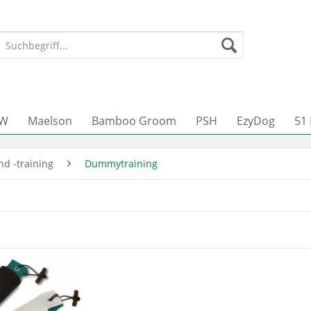
JW
Maelson
Bamboo Groom
PSH
EzyDog
51
d -training
Dummytraining