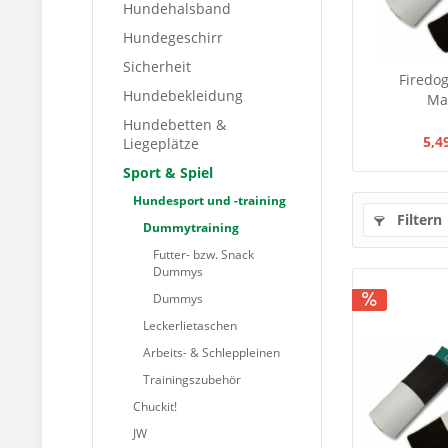
Hundehalsband
Hundegeschirr
Sicherheit
Firedo
Hundebekleidung
Ma
Hundebetten &
5,4
Liegeplätze
Sport & Spiel
Hundesport und -training
Filtern
Dummytraining
Futter- bzw. Snack
Dummys
Dummys
Leckerlietaschen
Arbeits- & Schleppleinen
Trainingszubehör
Chuckit!
JW