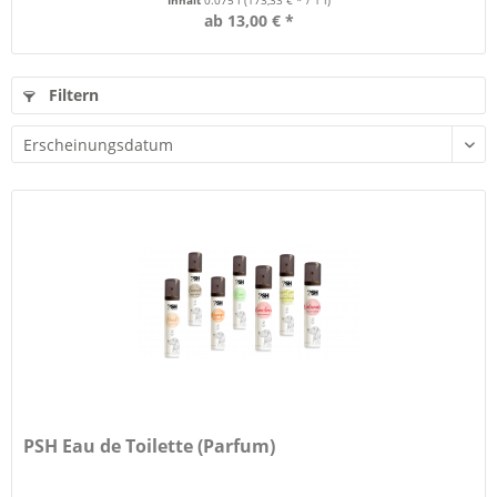
Inhalt
0.075 l
(173,33 € * / 1 l)
ab 13,00 € *
Filtern
PSH Eau de Toilette (Parfum)