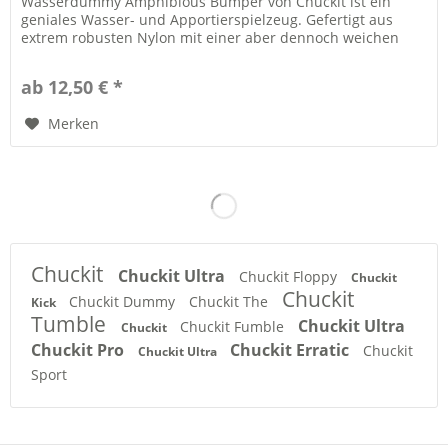
Wasserdummy Amphibious Bumper von Chuckit ist ein
geniales Wasser- und Apportierspielzeug. Gefertigt aus
extrem robusten Nylon mit einer aber dennoch weichen
Oberfläche ist er ideal für...
ab 12,50 € *
Merken
Chuckit
Chuckit Ultra
Chuckit Floppy
Chuckit
Chuckit
Chuckit Dummy
Chuckit The
Kick
Tumble
Chuckit Ultra
Chuckit Fumble
Chuckit
Chuckit Pro
Chuckit Erratic
Chuckit
Chuckit Ultra
Sport