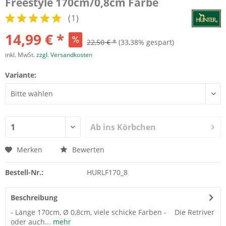
Freestyle 170cm/0,8cm Farbe
(
1
)
14,99 € *
22,50 € *
(33,38% gespart)
inkl. MwSt.
zzgl. Versandkosten
Variante:
Ab ins Körbchen
Merken
Bewerten
Bestell-Nr.:
HURLF170_8
Beschreibung
- Länge 170cm, Ø 0,8cm, viele schicke Farben - Die Retriver
oder auch...
mehr