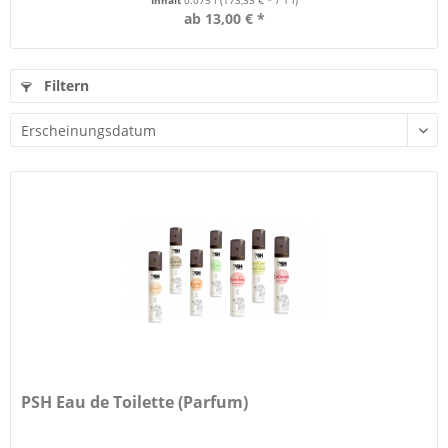
Inhalt
0.075 l
(173,33 € * / 1 l)
ab 13,00 € *
Filtern
PSH Eau de Toilette (Parfum)