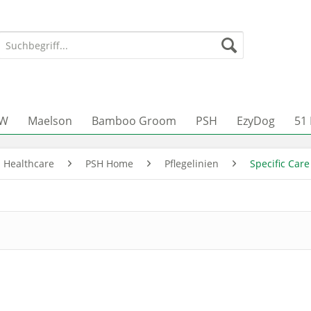
JW
Maelson
Bamboo Groom
PSH
EzyDog
51
n Healthcare
PSH Home
Pflegelinien
Specific Care