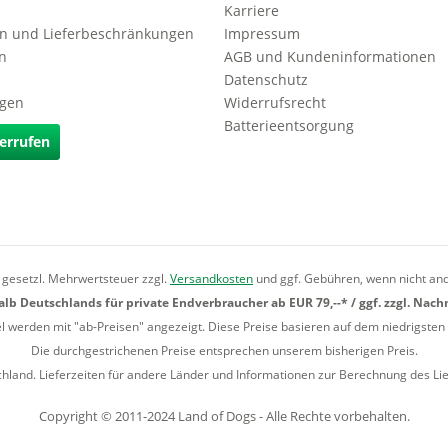
Karriere
n und Lieferbeschränkungen
Impressum
n
AGB und Kundeninformationen
Datenschutz
agen
Widerrufsrecht
Batterieentsorgung
errufen
l. gesetzl. Mehrwertsteuer zzgl.
Versandkosten
und ggf. Gebühren, wenn nicht an
lb Deutschlands für private Endverbraucher ab EUR 79,--* / ggf. zzgl. Nac
el werden mit "ab-Preisen" angezeigt. Diese Preise basieren auf dem niedrigsten 
Die durchgestrichenen Preise entsprechen unserem bisherigen Preis.
chland. Lieferzeiten für andere Länder und Informationen zur Berechnung des Li
Copyright © 2011-2024 Land of Dogs - Alle Rechte vorbehalten.