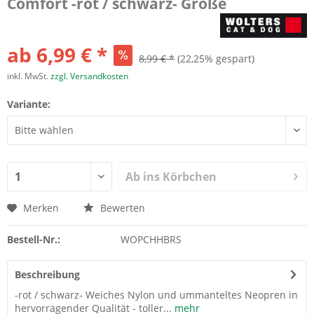
Comfort -rot / schwarz- Größe
ab 6,99 € *
8,99 € *
(22,25% gespart)
inkl. MwSt.
zzgl. Versandkosten
Variante:
Ab ins Körbchen
Merken
Bewerten
Bestell-Nr.:
WOPCHHBRS
Beschreibung
-rot / schwarz- Weiches Nylon und ummanteltes Neopren in
hervorragender Qualität - toller...
mehr