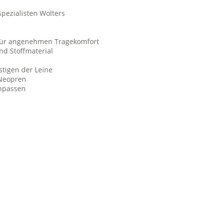
pezialisten Wolters
d für angenehmen Tragekomfort
nd Stoffmaterial
stigen der Leine
 Neopren
anpassen