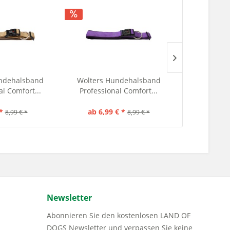
ndehalsband
Wolters Hundehalsband
Wolters H
al Comfort...
Professional Comfort...
Professio
*
ab 6,99 € *
6,99 €
8,99 € *
8,99 € *
Newsletter
Abonnieren Sie den kostenlosen LAND OF
DOGS Newsletter und verpassen Sie keine