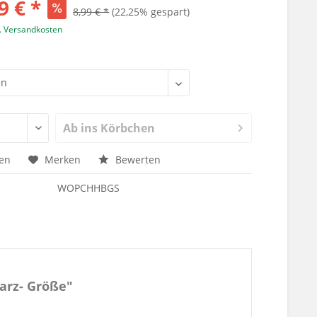
9 € *
8,99 € *
(22,25% gespart)
l. Versandkosten
Ab ins Körbchen
hen
Merken
Bewerten
WOPCHHBGS
arz- Größe"