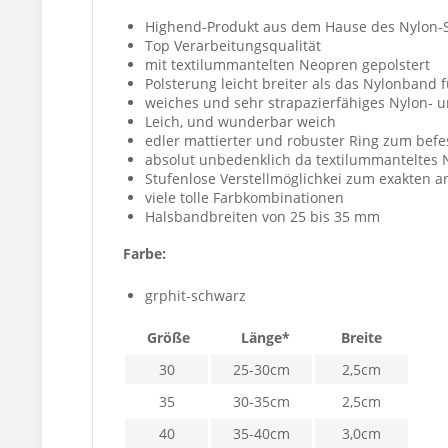
Highend-Produkt aus dem Hause des Nylon-S
Top Verarbeitungsqualität
mit textilummantelten Neopren gepolstert
Polsterung leicht breiter als das Nylonban
weiches und sehr strapazierfähiges Nylon- u
Leich, und wunderbar weich
edler mattierter und robuster Ring zum befe
absolut unbedenklich da textilummanteltes
Stufenlose Verstellmöglichkei zum exakten 
viele tolle Farbkombinationen
Halsbandbreiten von 25 bis 35 mm
Farbe:
grphit-schwarz
Größe
Länge*
Breite
30
25-30cm
2,5cm
35
30-35cm
2,5cm
40
35-40cm
3,0cm