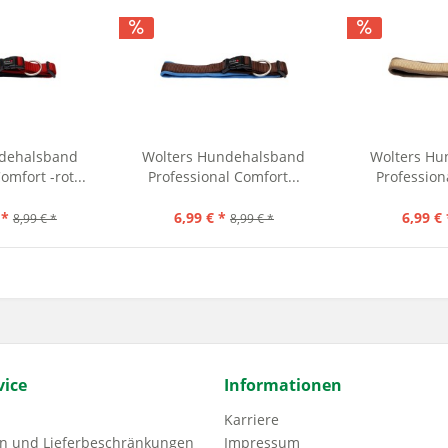
ndehalsband
Wolters Hundehalsband
Wolters Hu
omfort -rot...
Professional Comfort...
Profession
 *
6,99 € *
6,99 € 
8,99 € *
8,99 € *
ice
Informationen
Karriere
n und Lieferbeschränkungen
Impressum