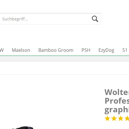
JW
Maelson
Bamboo Groom
PSH
EzyDog
51
Wolte
Profe
graph