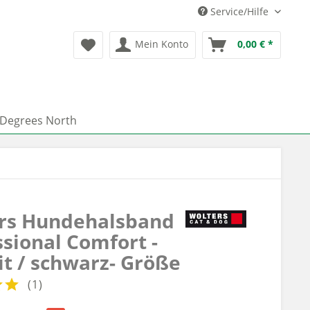
Service/Hilfe
Mein Konto
0,00 € *
 Degrees North
rs Hundehalsband
ssional Comfort -
it / schwarz- Größe
(
1
)