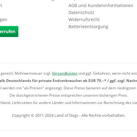
n
AGB und Kundeninformationen
Datenschutz
agen
Widerrufsrecht
Batterieentsorgung
errufen
l. gesetzl. Mehrwertsteuer zzgl.
Versandkosten
und ggf. Gebühren, wenn nicht an
lb Deutschlands für private Endverbraucher ab EUR 79,--* / ggf. zzgl. Nac
el werden mit "ab-Preisen" angezeigt. Diese Preise basieren auf dem niedrigsten 
Die durchgestrichenen Preise entsprechen unserem bisherigen Preis.
chland. Lieferzeiten für andere Länder und Informationen zur Berechnung des Li
Copyright © 2011-2024 Land of Dogs - Alle Rechte vorbehalten.