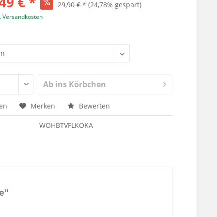
49 € *
29,90 € *
(24,78% gespart)
l. Versandkosten
Ab ins Körbchen
hen
Merken
Bewerten
WOHBTVFLKOKA
e"