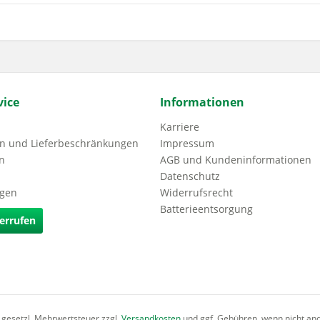
ice
Informationen
Karriere
n und Lieferbeschränkungen
Impressum
n
AGB und Kundeninformationen
Datenschutz
agen
Widerrufsrecht
Batterieentsorgung
errufen
l. gesetzl. Mehrwertsteuer zzgl.
Versandkosten
und ggf. Gebühren, wenn nicht an