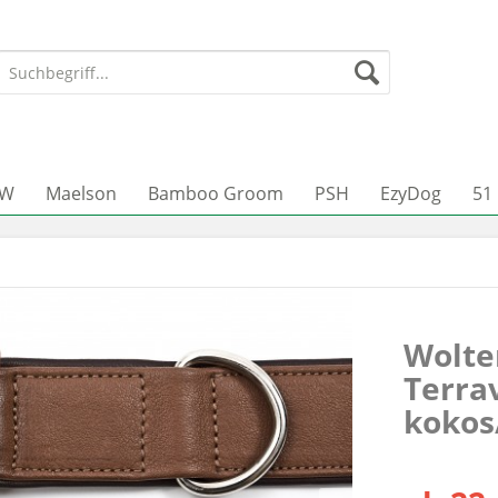
JW
Maelson
Bamboo Groom
PSH
EzyDog
51
Wolte
Terrav
kokos