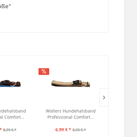
öße"
ndehalsband
Wolters Hundehalsband
Wolters H
al Comfort...
Professional Comfort...
Professio
*
6,99 € *
6,99 €
8,99 € *
8,99 € *