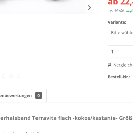
ab 22,
inkl. MwSt.
zzg
Variante:
Vergleic
Bestell-Nr.:
enbewertungen
0
rhalsband Terravita flach -kokos/kastanie- Größ