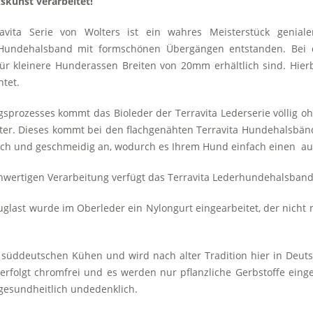
skunst verarbeitet!
ita Serie von Wolters ist ein wahres Meisterstück genialer
 Hundehalsband mit formschönen Übergängen entstanden. Bei 
ür kleinere Hunderassen Breiten von 20mm erhältlich sind. Hier
tet.
sprozesses kommt das Bioleder der Terravita Lederserie völlig oh
ter. Dieses kommt bei den flachgenähten Terravita Hundehalsbänd
ich und geschmeidig an, wodurch es Ihrem Hund einfach einen au
chwertigen Verarbeitung verfügt das Terravita Lederhundehalsband
Zuglast wurde im Oberleder ein Nylongurt eingearbeitet, der nicht n
 süddeutschen Kühen und wird nach alter Tradition hier in Deuts
rfolgt chromfrei und es werden nur pflanzliche Gerbstoffe einge
 gesundheitlich undedenklich.